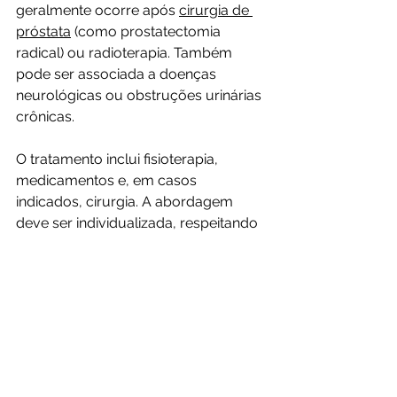
geralmente ocorre após 
cirurgia de 
próstata
 (como prostatectomia 
radical) ou radioterapia. Também 
pode ser associada a doenças 
neurológicas ou obstruções urinárias 
crônicas.
O tratamento inclui fisioterapia, 
medicamentos e, em casos 
indicados, cirurgia. A abordagem 
deve ser individualizada, respeitando 
a causa e o impacto sobre a 
qualidade de vida.
A Incontinência Urinária 
Tem Cura?
Sim, em muitos casos a incontinência 