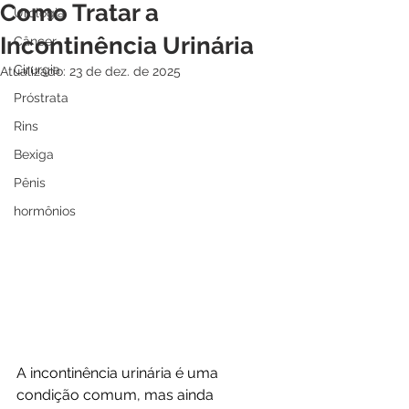
Como Tratar a
Urologia
Incontinência Urinária
Câncer
Cirurgia
Atualizado:
23 de dez. de 2025
Próstrata
Rins
Bexiga
Pênis
hormônios
A incontinência urinária é uma 
condição comum, mas ainda 