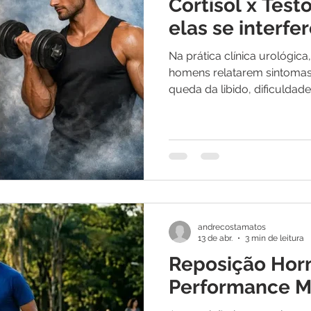
Cortisol x Tes
elas se interfe
Na prática clínica urológi
homens relatarem sintomas 
queda da libido, dificulda
muscular e aumento de go
muitos associem esses sina
frequentemente existe um fa
desequilíbrio entre cortisol 
elevado, especialmente de 
efeito inibitório sobre a pr
impactando diretamente
andrecostamatos
13 de abr.
3 min de leitura
Reposição Hor
Performance M