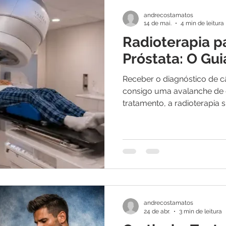
andrecostamatos
14 de mai.
4 min de leitura
Radioterapia p
Próstata: O Gu
Receber o diagnóstico de c
consigo uma avalanche de 
tratamento, a radioterapia
fundamentais, oferecendo a
preservação da qualidade 
familiar está considerando 
técnico — porém acessível
tecnologia atual transform
em um procedimento precis
Radioterapia e como ela c
andrecostamatos
24 de abr.
3 min de leitura