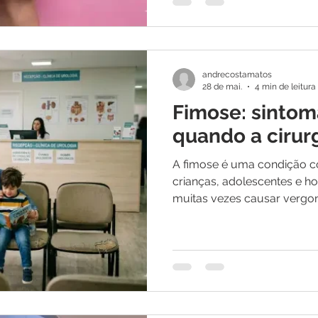
Felizmente, a medicina ofer
para devolver a sua qualid
procedimentos mais modern
é a cirurgia de sling,
andrecostamatos
28 de mai.
4 min de leitura
Fimose: sintom
quando a cirurg
A fimose é uma condição 
crianças, adolescentes e h
muitas vezes causar vergo
falar sobre o assunto, ela 
higiene íntima, a vida sexual
masculina. Com o avanço da
maior acesso à informação
entender quando a cirurgia
necessária, quais são os s
tratamento. Neste artigo