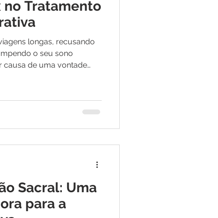
x no Tratamento
rativa
viagens longas, recusando
rrompendo o seu sono
or causa de uma vontade
Se a sua rotina está sendo
e de um sanitário, você
ga hiperativa. A bexiga
urológico muito comum,
ão involuntária do músculo
la contém pouca urina.
 u
o Sacral: Uma
ora para a