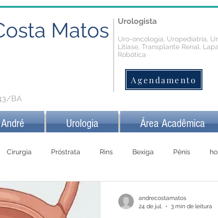
Urologista
Costa Matos
Uro-oncologia, Uropediatria, U
Litíase, Transplante Renal, Lap
Robótica
Agendamento
343/BA
 André
Urologia
Área Acadêmica
Cirurgia
Próstrata
Rins
Bexiga
Pênis
ho
andrecostamatos
24 de jul.
3 min de leitura