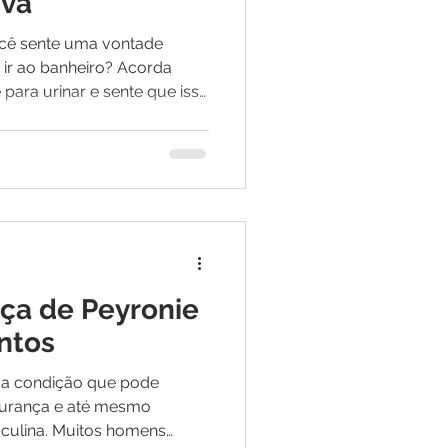
iva
e ir ao banheiro? Acorda
 para urinar e sente que isso
 rotina e atrapalhando sua
ndeu sim a essas perguntas,
uito provável que você
ro de bexiga hiperativa. A
ndição urológica bastante
muito
ça de Peyronie
ntos
ma condição que pode
gurança e até mesmo
culina. Muitos homens