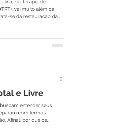
lina, ou Terapia de
(TRT), vai muito além da
 trata-se da restauração da
o homem. Quando
adismo, estamos
cional no eixo hipotálamo-
o em níveis de testosterona
metros fisiológicos ideais.
explicar que este
ão personaliza
tal e Livre
 buscam entender seus
 deparam com termos
o. Afinal, por que os
m de testosterona total e