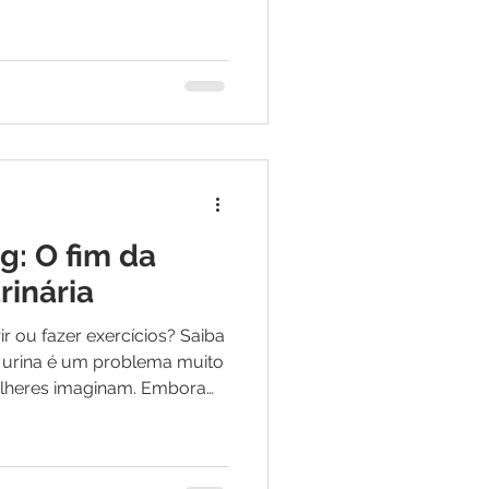
ferente no pênis e
or. A boa notícia é que a
âncer, não é contagiosa e,
tamento. Quanto mais cedo o
maiores são as chances de
ença e preservar a
O Que é a Doença
ng: O fim da
rinária
rir ou fazer exercícios? Saiba
e urina é um problema muito
lheres imaginam. Embora
mente após gestações,
sa —, a incontinência
ser considerada normal.