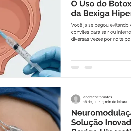
O Uso do Boto
da Bexiga Hipe
Você já se pegou evitando 
convites para sair ou inte
diversas vezes por noite p
urgente de ir ao banheiro? 
controlada pela proximidad
pode estar sofrendo de bexi
hiperativa é um problema 
caracterizado pela contraç
da bexiga, mesmo quando e
Isso gera uma sensação de
andrecostamatos
16 de jul.
3 min de leitura
Neuromodulaçã
Solução Inovad