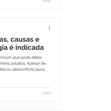
ece tratamentos eficazes
ade de vida. Um dos
os e realizados atualmente
as, causas e
ia é indicada
comum que pode afetar
omens adultos. Apesar de
nha ou desconforto para
pode impactar diretamente a
 e até a saúde urinária
s técnicas cirúrgicas e
, muitos pacientes buscam
 de fimose é realmente
intomas e como funciona o