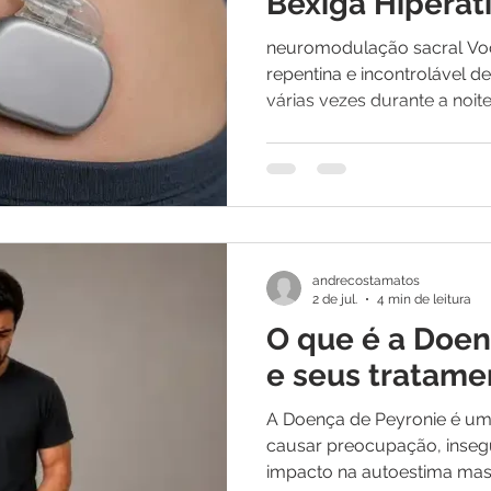
Bexiga Hiperat
neuromodulação sacral Você sente uma vontade
repentina e incontrolável d
várias vezes durante a noite
está ditando o ritmo da sua
vida social? Se você respo
você não está sozinho. É m
esteja lidando com um quad
bexiga hiperativa é uma co
comum, mas que infelizmente ainda gera 
andrecostamatos
constrangimento.
2 de jul.
4 min de leitura
O que é a Doen
e seus tratame
A Doença de Peyronie é u
causar preocupação, inse
impacto na autoestima mas