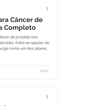
ara Câncer de
ia Completo
âncer de próstata traz
dúvidas. Entre as opções de
 surge como um dos pilares
ltas taxas de cura e
de vida. Se você ou um
essa jornada, este guia
 — explicará como a
ou o tratamento oncológico
o e seguro. O que é a
ombate o