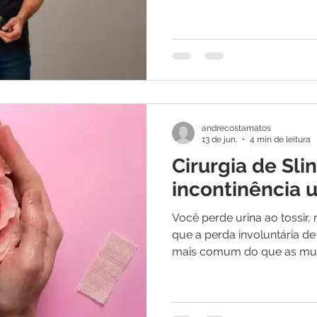
percebem uma curvatura di
imediatamente pensam no pi
Doença de Peyronie não é c
principalmente, possui tra
diagnóstico for realizado, 
controlar a evolução da do
qualidade da vida sexual. 
andrecostamatos
13 de jun.
4 min de leitura
Cirurgia de Sli
incontinência u
Você perde urina ao tossir, 
que a perda involuntária d
mais comum do que as mu
seja frequente — principal
partos e durante a menopau
urinária feminina não deve 