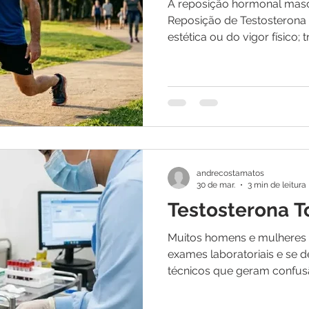
A reposição hormonal mascu
Reposição de Testosterona 
estética ou do vigor físico;
homeostase metabólica d
diagnosticamos o hipogon
identificando uma falha fun
hipófise-gonadal, resultand
total e livre abaixo dos parâ
Como médico, meu papel é 
tratamento é uma intervenç
andrecostamatos
30 de mar.
3 min de leitura
Testosterona To
Muitos homens e mulheres
exames laboratoriais e se
técnicos que geram confusã
médicos solicitam a dosage
livre em vez de apenas um valor único? Entender essa