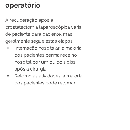
operatório
A recuperação após a 
prostatectomia laparoscópica varia 
de paciente para paciente, mas 
geralmente segue estas etapas:
Internação hospitalar: a maioria 
dos pacientes permanece no 
hospital por um ou dois dias 
após a cirurgia.
Retorno às atividades: a maioria 
dos pacientes pode retomar 
atividades leves dentro de duas a 
quatro semanas. Exercícios 
extenuantes e levantamento de 
peso devem ser evitados por 
pelo menos seis semanas.
Cuidados com as incisões: as 