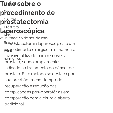
Tudo sobre o
Urologia
procedimento de
Câncer
Cirurgia
prostatectomia
Próstrata
laparoscópica
Rins
Atualizado:
16 de set. de 2024
Bexiga
A prostatectomia laparoscópica é um 
procedimento cirúrgico minimamente 
Pênis
invasivo utilizado para remover a 
hormônios
próstata, sendo amplamente 
indicado no tratamento do câncer de 
próstata. Este método se destaca por 
sua precisão, menor tempo de 
recuperação e redução das 
complicações pós-operatórias em 
comparação com a cirurgia aberta 
tradicional.