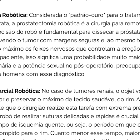
 Robótica:
 Considerada o "padrão-ouro" para o trata
ata, a prostatectomia robótica é a cirurgia para remo
recisão do robô é fundamental para dissecar a prósta
ovendo o tumor com margens seguras e, ao mesmo t
 máximo os feixes nervosos que controlam a ereção 
o paciente, isso significa uma probabilidade muito mai
nária e a potência sexual no pós-operatório, preocu
s homens com esse diagnóstico.
rcial Robótica:
 No caso de tumores renais, o objetivo
r e preservar o máximo de tecido saudável do rim. A
te que o cirurgião realize esta tarefa com extrema pre
obô de realizar suturas delicadas e rápidas é crucial
mpo de isquemia quente, ou seja, o período em que o
rompido para o rim. Quanto menor esse tempo, maior