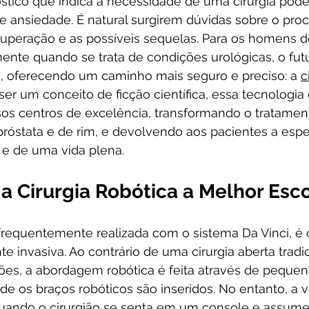
tico que indica a necessidade de uma cirurgia pode
ansiedade. É natural surgirem dúvidas sobre o proc
cuperação e as possíveis sequelas. Para os homens 
mente quando se trata de condições urológicas, o fut
, oferecendo um caminho mais seguro e preciso: a 
c
ser um conceito de ficção científica, essa tecnologia
sos centros de excelência, transformando o tratame
róstata e de rim, e devolvendo aos pacientes a esp
 e de uma vida plena.
a Cirurgia Robótica a Melhor Esc
, frequentemente realizada com o sistema Da Vinci, é 
e invasiva. Ao contrário de uma cirurgia aberta tradic
ões, a abordagem robótica é feita através de pequen
de os braços robóticos são inseridos. No entanto, a v
ando o cirurgião se senta em um console e assume 