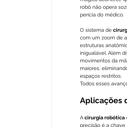
robô não opera soz
perícia do médico.
O sistema de 
cirur
com um zoom de até 
estruturas anatômi
inigualável. Além di
movimentos da mão
maiores, eliminand
espaços restritos.
Todos esses avanço
Aplicações d
A 
cirurgia robótica
precisão é a chave 