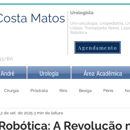
Urologista
Costa Matos
Uro-oncologia, Uropediatria, U
Litíase, Transplante Renal, Lap
Robótica
Agendamento
343/BA
 André
Urologia
Área Acadêmica
Cirurgia
Próstrata
Rins
Bexiga
Pênis
ho
12 de set. de 2025
3 min de leitura
 Robótica: A Revolução 