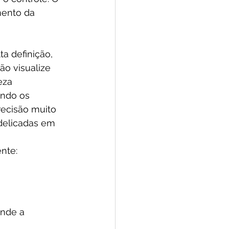
ento da 
a definição, 
ão visualize 
eza 
ando os 
cisão muito 
delicadas em 
nte:
onde a 