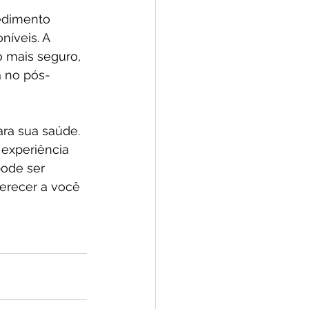
edimento 
níveis. A 
o mais seguro, 
a no pós-
ra sua saúde. 
experiência 
ode ser 
erecer a você 