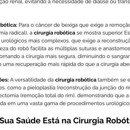
ção renal, evitando a necessidade de diálise ou tran
bótica:
 Para o câncer de bexiga que exige a remoçã
ia radical), a 
cirurgia robótica
 se mostra superior. E
urológicos mais complexos, que exige a reconstruçã
treza do robô facilita as múltiplas suturas e anastomos
tornando a cirurgia mais segura, diminuindo o sangr
 uma recuperação mais rápida do que a cirurgia aber
ões:
 A versatilidade da 
cirurgia robótica
 também se e
es, como a pieloplastia (reconstrução da junção do r
rectomia (remoção total do rim), demonstrando que a
ada em uma vasta gama de procedimentos urológico
 Sua Saúde Está na Cirurgia Robót