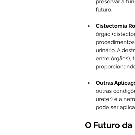
preservar a fun
futuro.
Cistectomia Ro
órgão (cistectom
procedimentos 
urinário. A des
entre órgãos), 
proporcionando
Outras Aplicaç
outras condiçõ
ureter) e a nef
pode ser aplic
O Futuro da