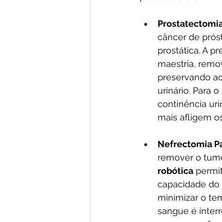
Prostatectomia
câncer de próst
prostática. A p
maestria, rem
preservando ao
urinário. Para 
continência uri
mais afligem o
Nefrectomia Pa
remover o tumo
robótica
 permi
capacidade do r
minimizar o te
sangue é inter