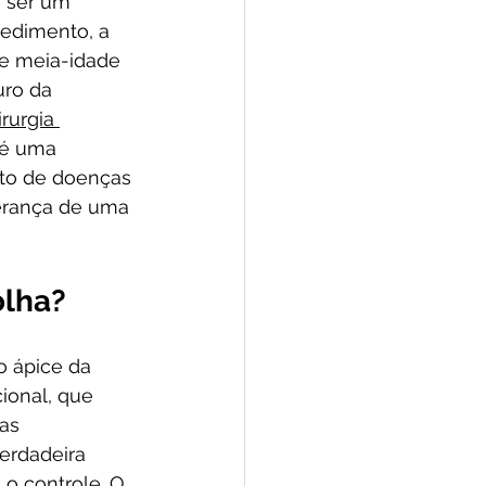
 ser um 
edimento, a 
de meia-idade 
uro da 
irurgia 
 é uma 
nto de doenças 
erança de uma 
olha?
o ápice da 
ional, que 
as 
erdadeira 
o controle. O 