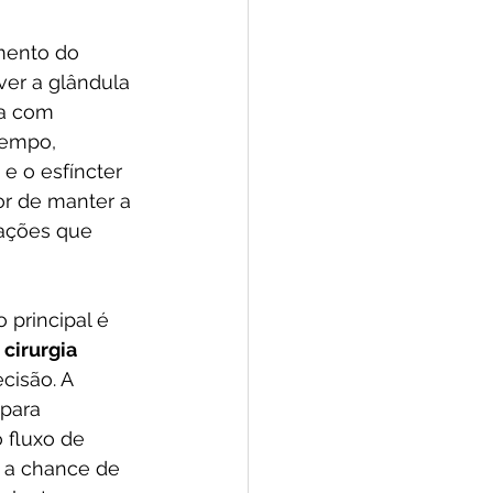
mento do 
ver a glândula 
ta com 
empo, 
e o esfíncter 
or de manter a 
pações que 
 principal é 
 
cirurgia 
cisão. A 
 para 
 fluxo de 
 a chance de 