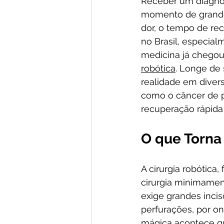
Receber um diagnós
momento de grande 
dor, o tempo de re
no Brasil, especial
medicina já chegou
robótica
. Longe de 
realidade em diver
como o câncer de p
recuperação rápida
O que Torna 
A cirurgia robótica
cirurgia minimament
exige grandes incis
perfurações, por on
mágica acontece qu