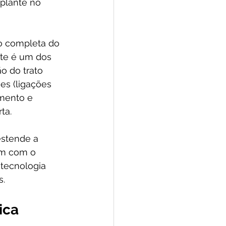
splante no 
o completa do 
ste é um dos 
o do trato 
es (ligações 
amento e 
ta.
stende a 
im com o 
 tecnologia 
s.
ica